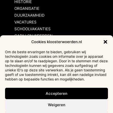
HISTORIE
ORGANISATIE
DUURZAAMHEID
VACATURES
SCHOOLVAKANTIES
CARILLON WOERDEN
Cookies kloosterwoerden.nl
Inschrijvingsvoorwaarden
Om de beste ervaringen te bieden, gebruiken wij
technologieën zoals cookies om informatie over je apparaat
Bezoekersvoorwaarden
op te slaan en/of te raadplegen. Door in te stemmen met deze
Huurvoorwaarden
technologieën kunnen wij gegevens zoals surfgedrag of
unieke ID's op deze site verwerken. Als je geen toestemming
Privacyverklaring
geeft of uw toestemming intrekt, kan dit een nadelige invloed
Ticketverkoop
hebben op bepaalde functies en mogelijkheden.
Faciliteiten mindervaliden
Accepteren
Weigeren