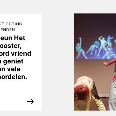
STICHTING
IENDEN
teun Het
ooster,
ord vriend
n geniet
an vele
oordelen.