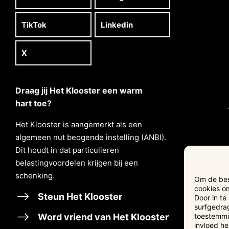
TikTok
Linkedin
X
Draag jij Het Klooster een warm
hart toe?
Het Klooster is aangemerkt als een
algemeen nut beogende instelling (ANBI).
Dit houdt in dat particulieren
belastingvoordelen krĳgen bĳ een
schenking.
Om de best
cookies om
Steun Het Klooster
Door in t
surfgedrag
Word vriend van Het Klooster
toestemmin
invloed h