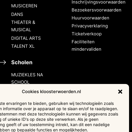
Inschrijvingsvoorwaarden
MUSICEREN
Bezoekersvoorwaarden
DANS
Huurvoorwaarden
THEATER &
Privacyverklaring
MUSICAL
Ticketverkoop
DIGITAL ARTS
Faciliteiten
TALENT XL
mindervaliden
Scholen
MUZIEKLES NA
SCHOOL
HALLO MUZIEK!
Cookies kloosterwoerden.nl
e ervaringen te bieden, gebruiken wij technologieën zoals
Verhuur &
 informatie over je apparaat op te slaan en/of te raadplegen.
events
e stemmen met deze technologieën kunnen wij gegevens zoals
 of unieke ID's op deze site verwerken. Als je geen
g geeft of uw toestemming intrekt, kan dit een nadelige
Adverteren
ebben op bepaalde functies en mogelijkheden.