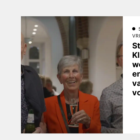
VR
S
Kl
w
e
v
v