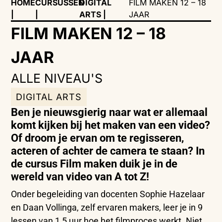
HOME
CURSUSSEN
DIGITAL
FILM MAKEN 12 – 18
|
|
ARTS
|
JAAR
FILM MAKEN 12 – 18
JAAR
ALLE NIVEAU'S
DIGITAL ARTS
Ben je nieuwsgierig naar wat er allemaal
komt kijken bij het maken van een video?
Of droom je ervan om te regisseren,
acteren of achter de camera te staan? In
de cursus Film maken duik je in de
wereld van video van A tot Z!
Onder begeleiding van docenten Sophie Hazelaar
en Daan
Vollinga, zelf ervaren makers,
leer je in 9
lessen van 1,5 uur hoe het
filmproces werkt. Niet