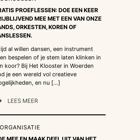
RATIS PROEFLESSEN: DOE EEN KEER
RIJBLIJVEND MEE MET EEN VAN ONZE
ANDS, ORKESTEN, KOREN OF
ANSLESSEN.
tijd al willen dansen, een instrument
ren bespelen of je stem laten klinken in
n koor? Bij Het Klooster in Woerden
nd je een wereld vol creatieve
gelijkheden, en nu […]
LEES MEER
ORGANISATIE
OE MEE EN MAAK DEEL UIT VAN HET