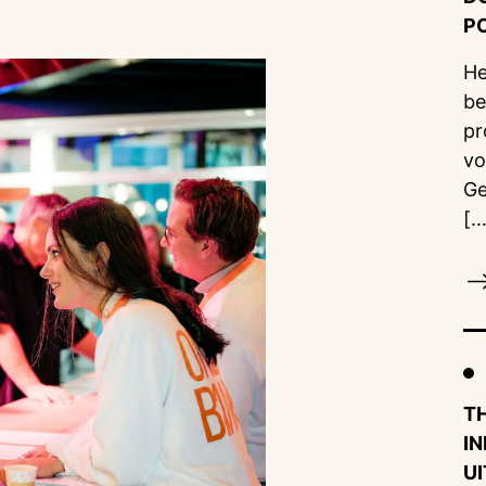
P
He
be
pr
vo
Ge
[…
T
I
U