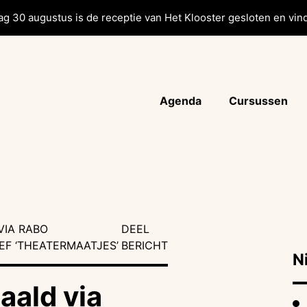
g 30 augustus is de receptie van Het Klooster gesloten en vind
Agenda
Cursussen
VIA RABO
DEEL
EF ‘THEATERMAATJES’
BERICHT
N
aald via