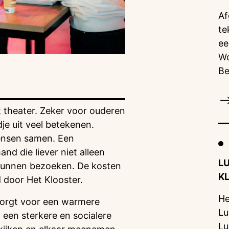
Af
te
ee
Wo
Be
t theater. Zeker voor ouderen
je uit veel betekenen.
ensen samen. Een
d die liever niet alleen
L
 kunnen bezoeken. De kosten
K
 door Het Klooster.
He
n zorgt voor een warmere
Lu
 een sterkere en socialere
Lu