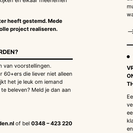
kijken en elkaar meenemen
mu
wa
ter heeft gestemd. Mede
lle project realiseren.
ORDEN?
 van voorstellingen.
VR
 60+ers die liever niet alleen
O
jkt het je leuk om iemand
T
te beleven? Meld je dan aan
Ee
ve
ee
kl
en.nl
of bel
0348 – 423 220
en