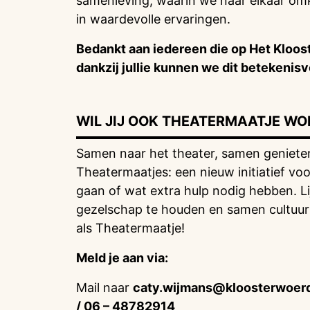
samenleving, waarin we naar elkaar om
in waardevolle ervaringen.
Bedankt aan iedereen die op Het Kloos
dankzij jullie kunnen we dit betekenisvo
WIL JIJ OOK THEATERMAATJE W
Samen naar het theater, samen genieten
Theatermaatjes: een nieuw initiatief voor
gaan of wat extra hulp nodig hebben. Li
gezelschap te houden en samen cultuur 
als Theatermaatje!
Meld je aan via:
Mail naar
caty.wijmans@kloosterwoerd
/ 06 – 48782914