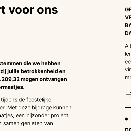
t voor ons
G
V
B
D
Al
le
ee
e stemmen die we hebben
vi
ij jullie betrokkenheid en
mo
€ 1.209,32 mogen ontvangen
ermaatjes.
jdens de feestelijke
r. Met deze bijdrage kunnen
tjes, een bijzonder project
en samen genieten van
D