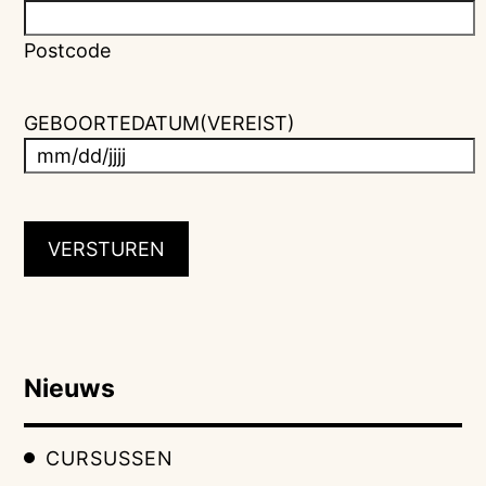
Postcode
GEBOORTEDATUM
(VEREIST)
MM
slash
DD
slash
JJJJ
Nieuws
CURSUSSEN