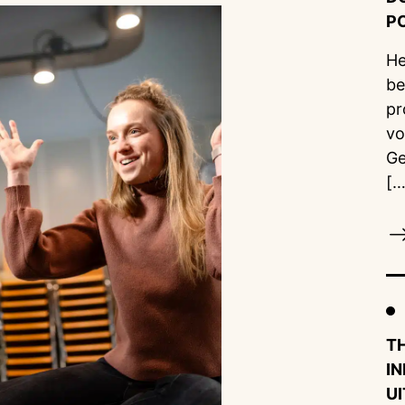
P
He
be
pr
vo
Ge
[…
T
I
U