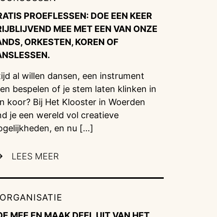
RATIS PROEFLESSEN: DOE EEN KEER
RIJBLIJVEND MEE MET EEN VAN ONZE
ANDS, ORKESTEN, KOREN OF
ANSLESSEN.
tijd al willen dansen, een instrument
ren bespelen of je stem laten klinken in
n koor? Bij Het Klooster in Woerden
nd je een wereld vol creatieve
gelijkheden, en nu […]
LEES MEER
ORGANISATIE
OE MEE EN MAAK DEEL UIT VAN HET