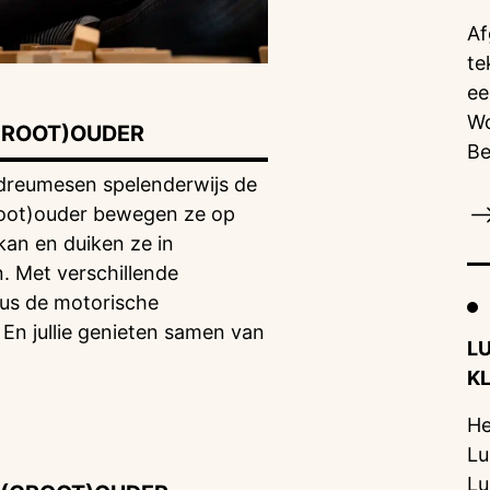
Af
te
ee
Wo
GROOT)OUDER
Be
 dreumesen spelenderwijs de
root)ouder bewegen ze op
an en duiken ze in
n. Met verschillende
sus de motorische
. En jullie genieten samen van
L
K
He
Lu
Lu