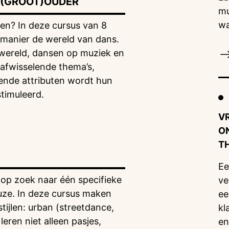
 (GROOT)OUDER
mu
wa
sen? In deze cursus van 8
 manier de wereld van dans.
wereld, dansen op muziek en
afwisselende thema’s,
lende attributen wordt hun
timuleerd.
VR
O
T
Ee
 op zoek naar één specifieke
ve
uze. In deze cursus maken
ee
tijlen: urban (streetdance,
kl
eren niet alleen pasjes,
en