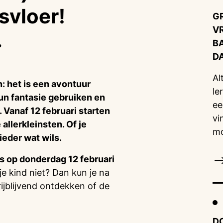
svloer!
G
V
.
B
D
Al
: het is een avontuur
le
un fantasie gebruiken en
ee
 Vanaf 12 februari starten
vi
llerkleinsten. Of je
mo
r ieder wat wils.
es op donderdag 12 februari
je kind niet? Dan kun je na
ijblijvend ontdekken of de
D