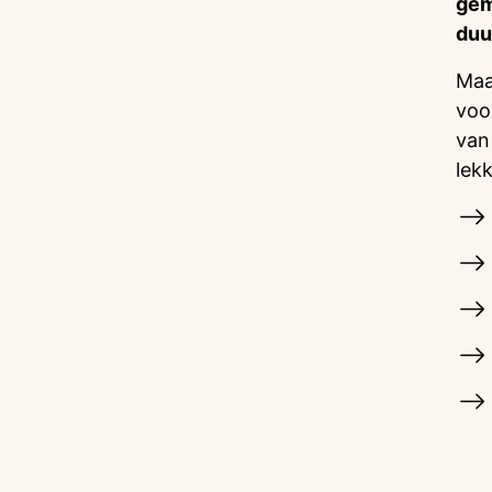
gem
duu
Maa
voo
van
lek