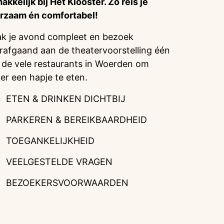
akkelijk bij Het Klooster. Zo reis je
rzaam én comfortabel!
k je avond compleet en bezoek
rafgaand aan de theatervoorstelling één
 de vele restaurants in Woerden om
ker een hapje te eten.
ETEN & DRINKEN DICHTBIJ
PARKEREN & BEREIKBAARDHEID
TOEGANKELIJKHEID
VEELGESTELDE VRAGEN
BEZOEKERSVOORWAARDEN