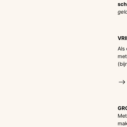
sch
gel
VR
Als
met
(bij
GR
Met
mak