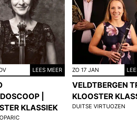
OV
LEES MEER
ZO 17 JAN
LEE
O
VELDTBERGEN TR
IDOSCOOP |
KLOOSTER KLAS
STER KLASSIEK
DUITSE VIRTUOZEN
POPARIC