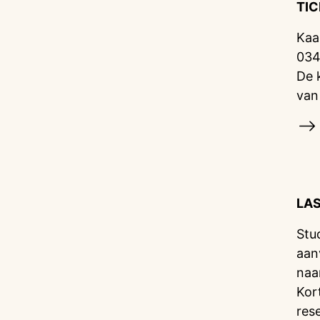
TI
Kaa
034
De 
van
LA
Stu
aan
naa
Kor
res