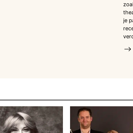
zoa
the
je 
rec
ver