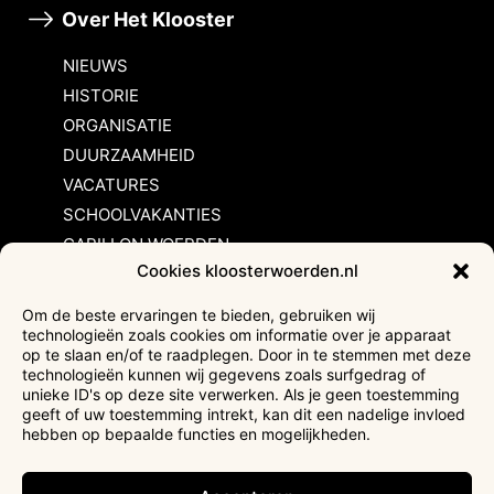
Over Het Klooster
NIEUWS
HISTORIE
ORGANISATIE
DUURZAAMHEID
VACATURES
SCHOOLVAKANTIES
CARILLON WOERDEN
Cookies kloosterwoerden.nl
Inschrijvingsvoorwaarden
Om de beste ervaringen te bieden, gebruiken wij
technologieën zoals cookies om informatie over je apparaat
Bezoekersvoorwaarden
op te slaan en/of te raadplegen. Door in te stemmen met deze
Huurvoorwaarden
technologieën kunnen wij gegevens zoals surfgedrag of
unieke ID's op deze site verwerken. Als je geen toestemming
Privacyverklaring
geeft of uw toestemming intrekt, kan dit een nadelige invloed
Ticketverkoop
hebben op bepaalde functies en mogelijkheden.
Faciliteiten mindervaliden