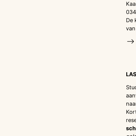
Kaa
034
De 
van
LA
Stu
aan
naa
Kor
res
sch