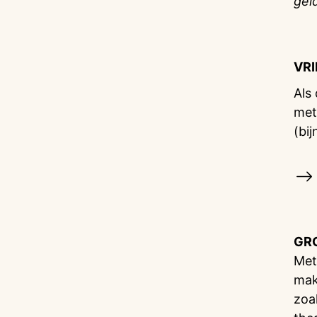
gel
VR
Als
met
(bij
GR
Met
mak
zoa