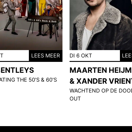
KT
LEES MEER
DI 6 OKT
LEE
BENTLEYS
MAARTEN HEIJ
TING THE 50'S & 60'S
& XANDER VRIE
WACHTEND OP DE DOOD
OUT