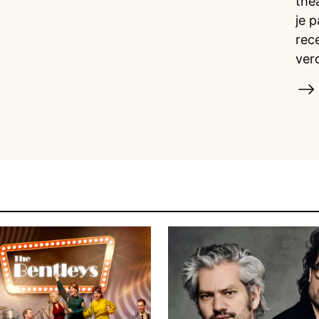
the
je 
rec
ver