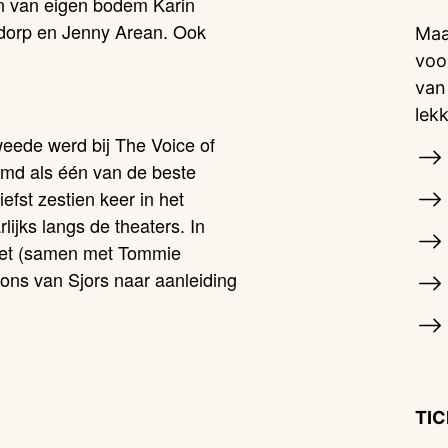
en van eigen bodem Karin
dorp en Jenny Arean. Ook
Maa
voo
van
lek
tweede werd bij
The Voice of
emd als één van de beste
fst zestien keer in het
ijks langs de theaters. In
et
(samen met Tommie
ons van Sjors
naar aanleiding
TI