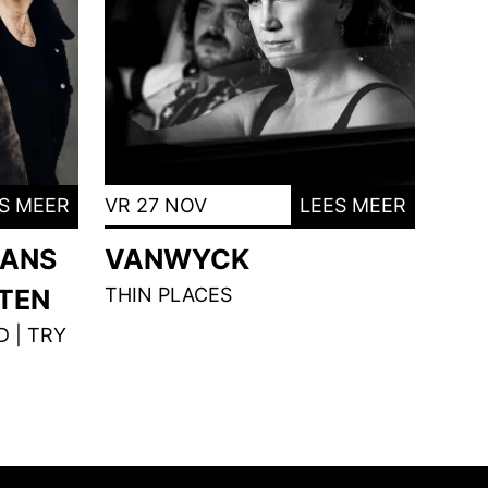
S MEER
VR 27 NOV
LEES MEER
MANS
VANWYCK
NTEN
THIN PLACES
 | TRY