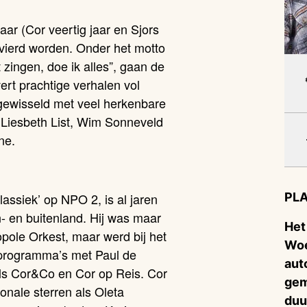
aar (Cor veertig jaar en Sjors
evierd worden. Onder het motto
 zingen, doe ik alles”, gaan de
ert prachtige verhalen
vol
fgewisseld met veel herkenbare
Liesbeth List, Wim Sonneveld
ne.
assiek’ op NPO 2, is al jaren
PLA
- en buitenland. Hij was maar
Het
ropole Orkest, maar werd bij het
Woe
-programma’s met Paul de
aut
ls
Cor&Co
en
Cor op Reis
. Cor
gem
onale sterren
als
Oleta
duu