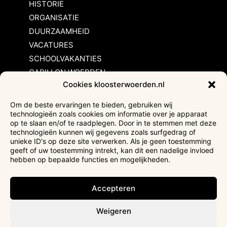
HISTORIE
ORGANISATIE
DUURZAAMHEID
VACATURES
SCHOOLVAKANTIES
CARILLON WOERDEN
Cookies kloosterwoerden.nl
Inschrijvingsvoorwaarden
Om de beste ervaringen te bieden, gebruiken wij
technologieën zoals cookies om informatie over je apparaat
Bezoekersvoorwaarden
op te slaan en/of te raadplegen. Door in te stemmen met deze
Huurvoorwaarden
technologieën kunnen wij gegevens zoals surfgedrag of
unieke ID's op deze site verwerken. Als je geen toestemming
Privacyverklaring
geeft of uw toestemming intrekt, kan dit een nadelige invloed
Ticketverkoop
hebben op bepaalde functies en mogelijkheden.
Faciliteiten mindervaliden
Accepteren
Weigeren