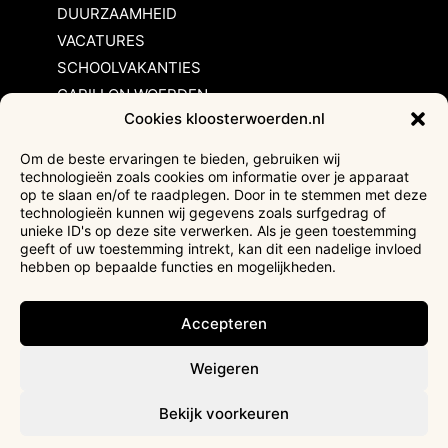
DUURZAAMHEID
VACATURES
SCHOOLVAKANTIES
CARILLON WOERDEN
Cookies kloosterwoerden.nl
Inschrijvingsvoorwaarden
Om de beste ervaringen te bieden, gebruiken wij
technologieën zoals cookies om informatie over je apparaat
Bezoekersvoorwaarden
op te slaan en/of te raadplegen. Door in te stemmen met deze
Huurvoorwaarden
technologieën kunnen wij gegevens zoals surfgedrag of
unieke ID's op deze site verwerken. Als je geen toestemming
Privacyverklaring
geeft of uw toestemming intrekt, kan dit een nadelige invloed
Ticketverkoop
hebben op bepaalde functies en mogelijkheden.
Faciliteiten mindervaliden
Accepteren
Weigeren
Bekijk voorkeuren