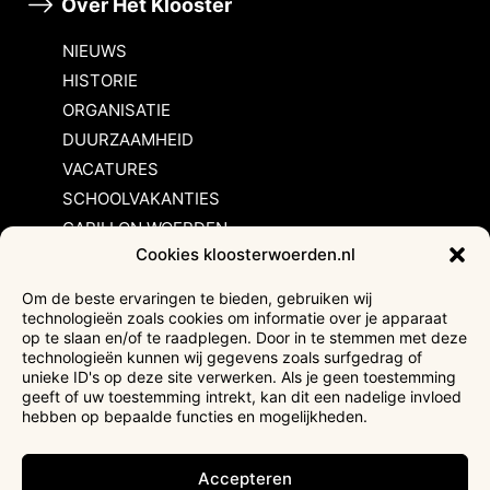
Over Het Klooster
NIEUWS
HISTORIE
ORGANISATIE
DUURZAAMHEID
VACATURES
SCHOOLVAKANTIES
CARILLON WOERDEN
Cookies kloosterwoerden.nl
Inschrijvingsvoorwaarden
Om de beste ervaringen te bieden, gebruiken wij
technologieën zoals cookies om informatie over je apparaat
Bezoekersvoorwaarden
op te slaan en/of te raadplegen. Door in te stemmen met deze
Huurvoorwaarden
technologieën kunnen wij gegevens zoals surfgedrag of
unieke ID's op deze site verwerken. Als je geen toestemming
Privacyverklaring
geeft of uw toestemming intrekt, kan dit een nadelige invloed
Ticketverkoop
hebben op bepaalde functies en mogelijkheden.
Faciliteiten mindervaliden
Accepteren