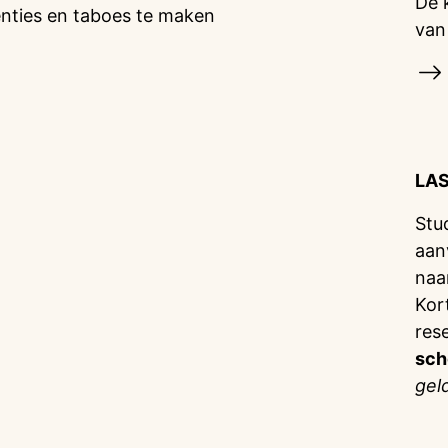
De 
enties en taboes te maken
van
LA
Stu
aan
naa
Kor
res
sch
gel