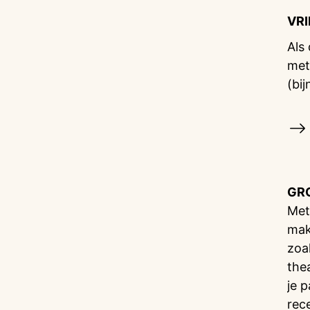
VR
Als
met
(bij
GR
Met
mak
zoa
the
je 
rec