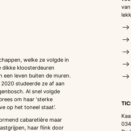
van
lek
chappen, welke ze volgde in
e dikke kloosterdeuren
n een leven buiten de muren.
 2020 studeerde ze af aan
enbosch. Al snel volgde
prees om haar ‘sterke
TI
ve op het toneel staat’.
Kaa
stormend cabaretière maar
034
stgrijpen, haar flink door