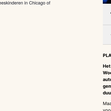
eskinderen in Chicago of
PLA
Het
Woe
aut
gem
duu
Maa
voo