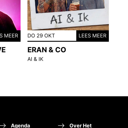
S MEER
DO 29 OKT
LEES MEER
WE
ERAN & CO
AI & IK
Agenda
Over Het