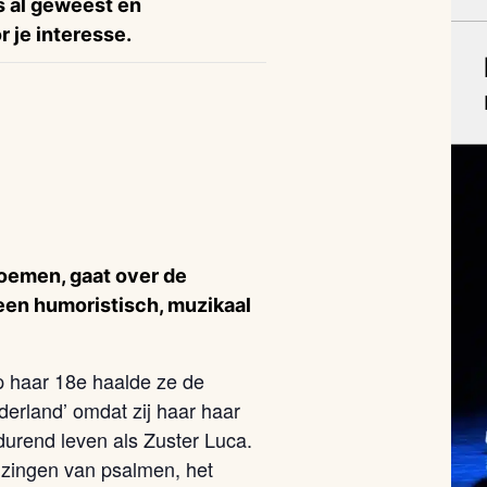
is al geweest en
 je interesse.
loemen, gaat over de
s een humoristisch, muzikaal
p haar 18e haalde ze de
erland’ omdat zij haar haar
durend leven als Zuster Luca.
 zingen van psalmen, het