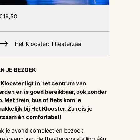
€19,50
Het Klooster: Theaterzaal
N JE BEZOEK
 Klooster ligt in het centrum van
rden en is goed bereikbaar, ook zonder
o. Met trein, bus of fiets kom je
akkelijk bij Het Klooster. Zo reis je
rzaam én comfortabel!
k je avond compleet en bezoek
rafgaand aan de theatervoorstelling één