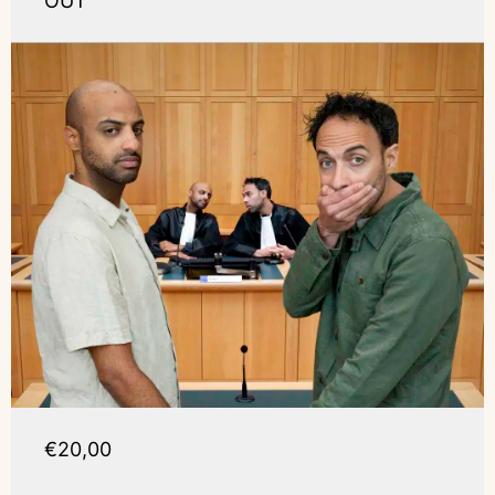
OUT
€20,00