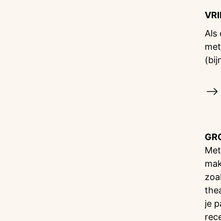
VR
Als
met
(bij
GR
Met
mak
zoa
the
je 
rec