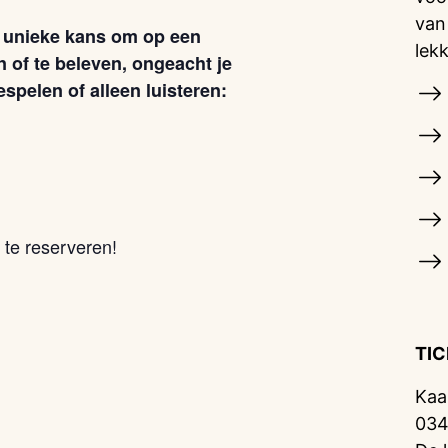
van
 unieke kans om op een
lek
of te beleven, ongeacht je
espelen of alleen luisteren:
 te reserveren!
TI
Kaa
034