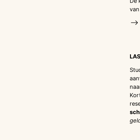
De 
van
LA
Stu
aan
naa
Kor
res
sch
gel