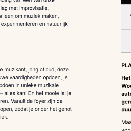
lag met improvisatie,
t alleen om muziek maken,
experimenteren en natuurlijk
PLA
de muzikant, jong of oud, deze
euwe vaardigheden opdoen, je
Het
pdoen in unieke muzikale
Woe
– alles kan! En het mooie is: je
aut
en. Vanuit de foyer zijn de
gem
open, zodat je onder het genot
duu
iek.
Maa
voo