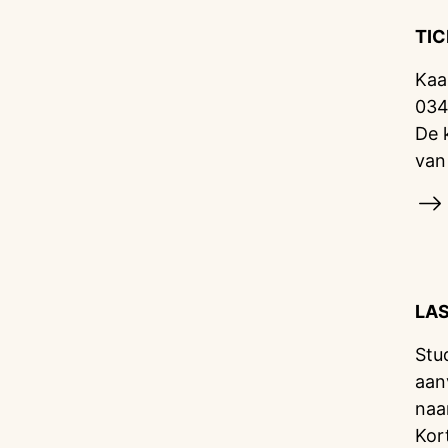
TI
Kaa
034
De 
van
LA
Stu
aan
naa
Kor