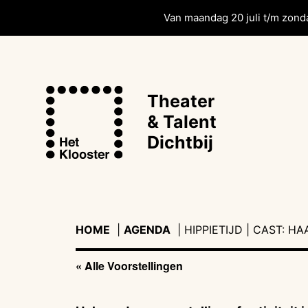
Van maandag 20 juli t/m zonda
Theater
& Talent
Dichtbij
HOME
|
AGENDA
|
|
HIPPIETIJD | CAST: H
« Alle Voorstellingen