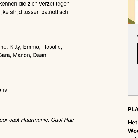
s kennen die zich verzet tegen
jke strijd tussen patriottisch
nne, Kitty, Emma, Rosalie,
 Sara, Manon, Daan,
ans
PLA
door cast Haarmonie. Cast Hair
Het
Woe