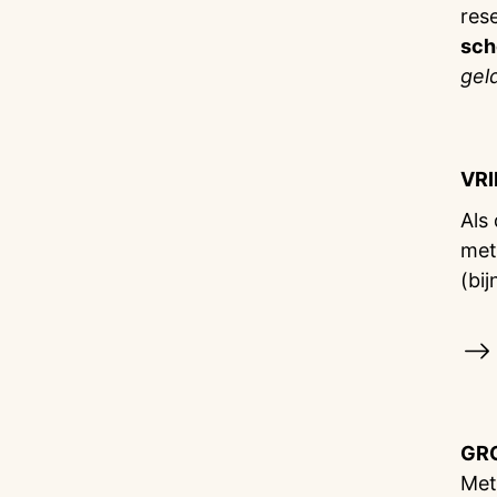
res
sch
gel
VR
Als
met
(bij
GR
Met