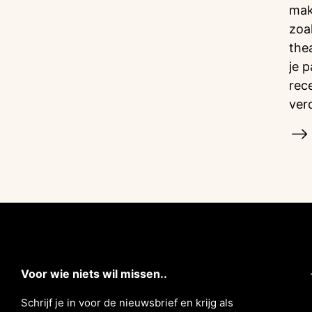
mak
zoa
the
je 
rec
ver
Voor wie niets wil missen..
Schrĳf je in voor de nieuwsbrief en krĳg als