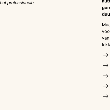
aut
het professionele
gem
duu
Maa
voo
van
lek