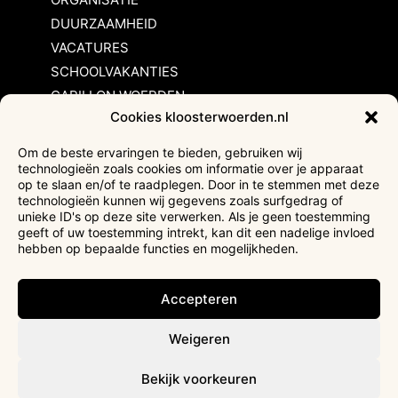
DUURZAAMHEID
VACATURES
SCHOOLVAKANTIES
CARILLON WOERDEN
Cookies kloosterwoerden.nl
Inschrijvingsvoorwaarden
Om de beste ervaringen te bieden, gebruiken wij
technologieën zoals cookies om informatie over je apparaat
Bezoekersvoorwaarden
op te slaan en/of te raadplegen. Door in te stemmen met deze
Huurvoorwaarden
technologieën kunnen wij gegevens zoals surfgedrag of
unieke ID's op deze site verwerken. Als je geen toestemming
Privacyverklaring
geeft of uw toestemming intrekt, kan dit een nadelige invloed
Ticketverkoop
hebben op bepaalde functies en mogelijkheden.
Faciliteiten mindervaliden
Accepteren
Weigeren
Bekijk voorkeuren