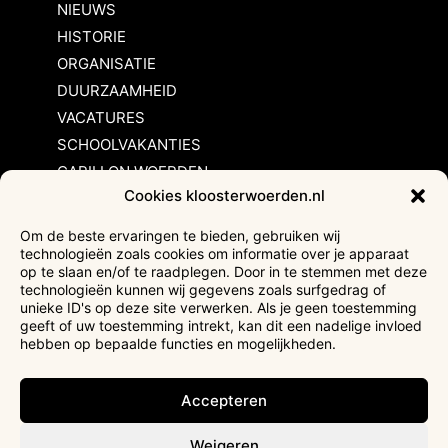
NIEUWS
HISTORIE
ORGANISATIE
DUURZAAMHEID
VACATURES
SCHOOLVAKANTIES
CARILLON WOERDEN
Cookies kloosterwoerden.nl
Inschrijvingsvoorwaarden
Om de beste ervaringen te bieden, gebruiken wij
technologieën zoals cookies om informatie over je apparaat
Bezoekersvoorwaarden
op te slaan en/of te raadplegen. Door in te stemmen met deze
Huurvoorwaarden
technologieën kunnen wij gegevens zoals surfgedrag of
unieke ID's op deze site verwerken. Als je geen toestemming
Privacyverklaring
geeft of uw toestemming intrekt, kan dit een nadelige invloed
Ticketverkoop
hebben op bepaalde functies en mogelijkheden.
Faciliteiten mindervaliden
Accepteren
Weigeren