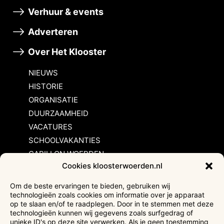
Verhuur & events
Adverteren
Over Het Klooster
NIEUWS
HISTORIE
ORGANISATIE
DUURZAAMHEID
VACATURES
SCHOOLVAKANTIES
CARILLON WOERDEN
Cookies kloosterwoerden.nl
Inschrijvingsvoorwaarden
Om de beste ervaringen te bieden, gebruiken wij
technologieën zoals cookies om informatie over je apparaat
Bezoekersvoorwaarden
op te slaan en/of te raadplegen. Door in te stemmen met deze
Huurvoorwaarden
technologieën kunnen wij gegevens zoals surfgedrag of
unieke ID's op deze site verwerken. Als je geen toestemming
Privacyverklaring