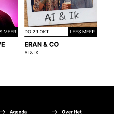
S MEER
DO 29 OKT
LEES MEER
WE
ERAN & CO
AI & IK
Agenda
Over Het