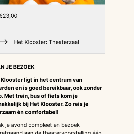
€23,00
Het Klooster: Theaterzaal
N JE BEZOEK
 Klooster ligt in het centrum van
rden en is goed bereikbaar, ook zonder
o. Met trein, bus of fiets kom je
akkelijk bij Het Klooster. Zo reis je
rzaam én comfortabel!
k je avond compleet en bezoek
rafgaand aan de theatervoorstelling één