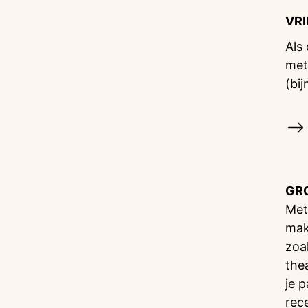
VR
Als
met
(bij
GR
Met
mak
zoa
the
je 
rec