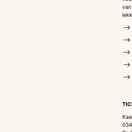
van
lek
TI
Kaa
034