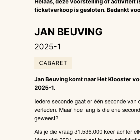
Helaas, deze voorstelling of activiteit 
ticketverkoop is gesloten. Bedankt voor
JAN BEUVING
2025-1
CABARET
Jan Beuving komt naar Het Klooster vo
2025-1.
Iedere seconde gaat er één seconde van d
verleden. Maar hoe lang is die ene second
geweest?
Als je die vraag 31.536.000 keer achter elka
Maar niet 2024, want dat is een schrikkelja