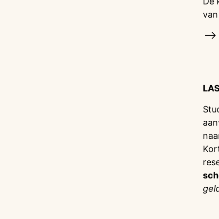
De 
van
LA
Stu
aan
naa
Kor
res
sch
gel