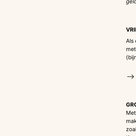
gel
VR
Als
met
(bij
GR
Met
mak
zoa