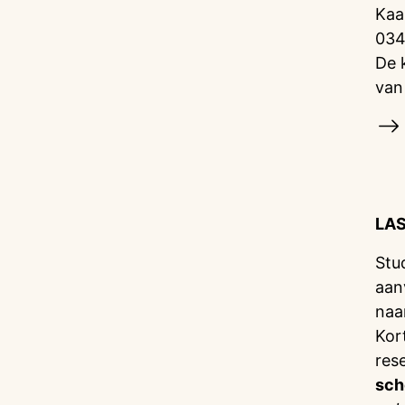
Kaa
034
De 
van
LA
Stu
aan
naa
Kor
res
sch