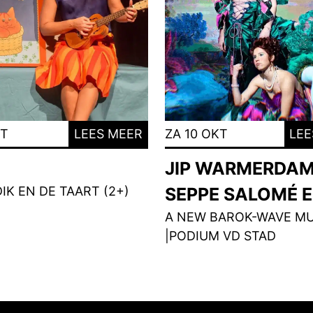
KT
LEES MEER
ZA 10 OKT
LEE
JIP WARMERDAM
DIK EN DE TAART (2+)
SEPPE SALOMÉ E
A NEW BAROK-WAVE MU
|PODIUM VD STAD