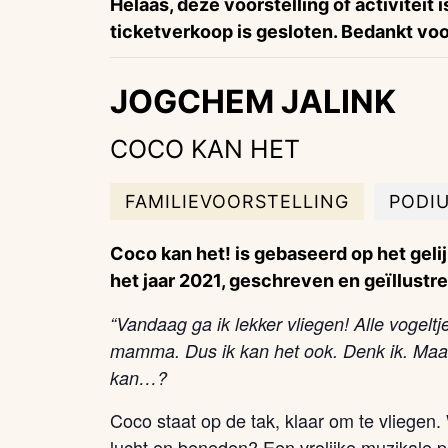
Helaas, deze voorstelling of activiteit 
ticketverkoop is gesloten. Bedankt voor
JOGCHEM JALINK
COCO KAN HET
FAMILIEVOORSTELLING
PODIU
Coco kan het! is gebaseerd op het gel
het jaar 2021, geschreven en geïllustr
“Vandaag ga ik lekker vliegen! Alle vogelt
mamma. Dus ik kan het ook. Denk ik. Maar 
kan…?
Coco staat op de tak, klaar om te vliegen.
lucht en beneden? Een vrolijke muzikale 