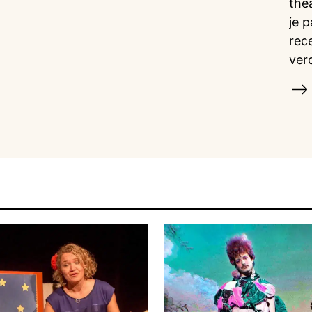
the
je 
rec
ver