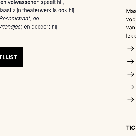
 en volwassenen speelt hij,
ast zijn theaterwerk is ook hij
Maa
Sesamstraat,
de
voo
) en doceert hij
Vriendjes
van
lek
TLIJST
TI