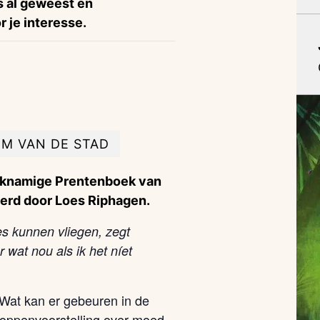
is al geweest en
 je interesse.
M VAN DE STAD
ijknamige Prentenboek van
eerd door Loes Riphagen.
jes kunnen vliegen, zegt
wat nou als ik het níet
 Wat kan er gebeuren in de
poppenvoorstelling over moed