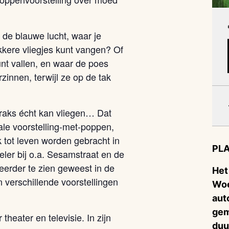
 de blauwe lucht, waar je
ekkere vliegjes kunt vangen? Of
unt vallen, en waar de poes
zinnen, terwijl ze op de tak
traks écht kan vliegen… Dat
kale voorstelling-met-poppen,
 tot leven worden gebracht in
PLA
er bij o.a. Sesamstraat en de
eerder te zien geweest in de
Het
 verschillende voorstellingen
Woe
aut
gem
heater en televisie. In zijn
duu