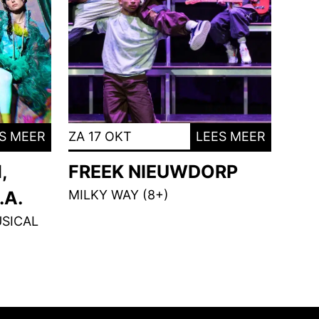
S MEER
ZA 17 OKT
LEES MEER
,
FREEK NIEUWDORP
.A.
MILKY WAY (8+)
SICAL