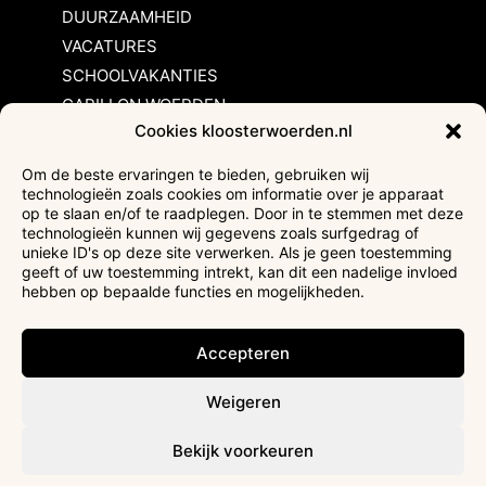
DUURZAAMHEID
VACATURES
SCHOOLVAKANTIES
CARILLON WOERDEN
Cookies kloosterwoerden.nl
Inschrijvingsvoorwaarden
Om de beste ervaringen te bieden, gebruiken wij
technologieën zoals cookies om informatie over je apparaat
Bezoekersvoorwaarden
op te slaan en/of te raadplegen. Door in te stemmen met deze
Huurvoorwaarden
technologieën kunnen wij gegevens zoals surfgedrag of
unieke ID's op deze site verwerken. Als je geen toestemming
Privacyverklaring
geeft of uw toestemming intrekt, kan dit een nadelige invloed
Ticketverkoop
hebben op bepaalde functies en mogelijkheden.
Faciliteiten mindervaliden
Accepteren
Weigeren
Bekijk voorkeuren