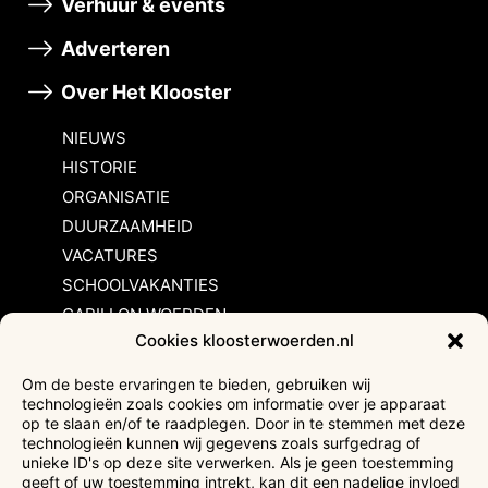
Verhuur & events
Adverteren
Over Het Klooster
NIEUWS
HISTORIE
ORGANISATIE
DUURZAAMHEID
VACATURES
SCHOOLVAKANTIES
CARILLON WOERDEN
Cookies kloosterwoerden.nl
Inschrijvingsvoorwaarden
Om de beste ervaringen te bieden, gebruiken wij
technologieën zoals cookies om informatie over je apparaat
Bezoekersvoorwaarden
op te slaan en/of te raadplegen. Door in te stemmen met deze
Huurvoorwaarden
technologieën kunnen wij gegevens zoals surfgedrag of
unieke ID's op deze site verwerken. Als je geen toestemming
Privacyverklaring
geeft of uw toestemming intrekt, kan dit een nadelige invloed