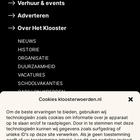
Verhuur & events
Adverteren
Over Het Klooster
NIEUWS
HISTORIE
ORGANISATIE
DUURZAAMHEID
VACATURES
SCHOOLVAKANTIES
CARILLON WOERDEN
Cookies kloosterwoerden.nl
Inschrijvingsvoorwaarden
Om de beste ervaringen te bieden, gebruiken wij
technologieën zoals cookies om informatie over je apparaat
Bezoekersvoorwaarden
op te slaan en/of te raadplegen. Door in te stemmen met deze
Huurvoorwaarden
technologieën kunnen wij gegevens zoals surfgedrag of
unieke ID's op deze site verwerken. Als je geen toestemming
Privacyverklaring
geeft of uw toestemming intrekt, kan dit een nadelige invloed