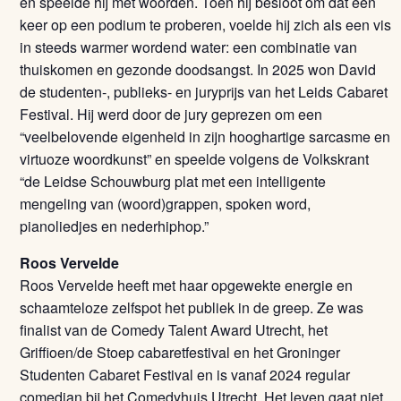
en speelde hij met woorden. Toen hij besloot om dat een
keer op een podium te proberen, voelde hij zich als een vis
in steeds warmer wordend water: een combinatie van
thuiskomen en gezonde doodsangst. In 2025 won David
de studenten-, publieks- en juryprijs van het Leids Cabaret
Festival. Hij werd door de jury geprezen om een
“veelbelovende eigenheid in zijn hooghartige sarcasme en
virtuoze woordkunst” en speelde volgens de Volkskrant
“de Leidse Schouwburg plat met een intelligente
mengeling van (woord)grappen, spoken word,
pianoliedjes en nederhiphop.”
Roos Vervelde
Roos Vervelde heeft met haar opgewekte energie en
schaamteloze zelfspot het publiek in de greep. Ze was
finalist van de Comedy Talent Award Utrecht, het
Griffioen/de Stoep cabaretfestival en het Groninger
Studenten Cabaret Festival en is vanaf 2024 regular
comedian bij het Comedyhuis Utrecht. Het leven gaat niet