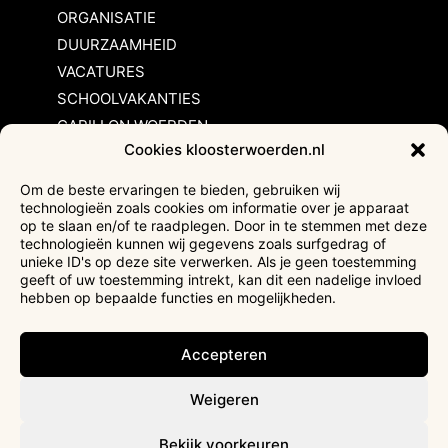
ORGANISATIE
DUURZAAMHEID
VACATURES
SCHOOLVAKANTIES
CARILLON WOERDEN
Cookies kloosterwoerden.nl
Inschrijvingsvoorwaarden
Om de beste ervaringen te bieden, gebruiken wij
technologieën zoals cookies om informatie over je apparaat
Bezoekersvoorwaarden
op te slaan en/of te raadplegen. Door in te stemmen met deze
Huurvoorwaarden
technologieën kunnen wij gegevens zoals surfgedrag of
unieke ID's op deze site verwerken. Als je geen toestemming
Privacyverklaring
geeft of uw toestemming intrekt, kan dit een nadelige invloed
Ticketverkoop
hebben op bepaalde functies en mogelijkheden.
Faciliteiten mindervaliden
Accepteren
Weigeren
Bekijk voorkeuren