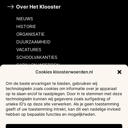
Over Het Klooster
NIEUWS
HISTORIE
ORGANISATIE
DUURZAAMHEID
VACATURES
SCHOOLVAKANTIES
CARILLON WOERDEN
Cookies kloosterwoerden.nl
Inschrijvingsvoorwaarden
Om de beste ervaringen te bieden, gebruiken wij
technologieën zoals cookies om informatie over je apparaat
Bezoekersvoorwaarden
op te slaan en/of te raadplegen. Door in te stemmen met deze
Huurvoorwaarden
technologieën kunnen wij gegevens zoals surfgedrag of
unieke ID's op deze site verwerken. Als je geen toestemming
Privacyverklaring
geeft of uw toestemming intrekt, kan dit een nadelige invloed
Ticketverkoop
hebben op bepaalde functies en mogelijkheden.
Faciliteiten mindervaliden