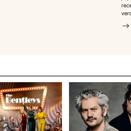
rec
ver