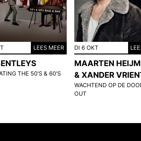
KT
LEES MEER
DI 6 OKT
LEE
BENTLEYS
MAARTEN HEIJ
TING THE 50'S & 60'S
& XANDER VRIE
WACHTEND OP DE DOOD
OUT