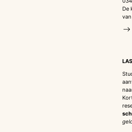
034
De 
van
LA
Stu
aan
naa
Kor
res
sch
gel