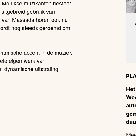
t Molukse muzikanten bestaat,
 uitgebreid gebruik van
en van Massada horen ook nu
wordt nog steeds geroemd om
 ritmische accent in de muziek
inele eigen werk van
 dynamische uitstraling
PLA
Het
Woe
aut
gem
duu
Maa