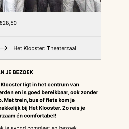
€28,50
Het Klooster: Theaterzaal
N JE BEZOEK
 Klooster ligt in het centrum van
rden en is goed bereikbaar, ook zonder
o. Met trein, bus of fiets kom je
akkelijk bij Het Klooster. Zo reis je
rzaam én comfortabel!
k je avond compleet en bezoek