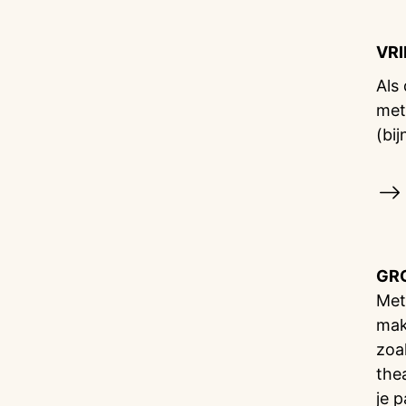
VR
Als
met
(bij
GR
Met
mak
zoa
the
je 