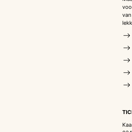
voo
van
lek
TI
Kaa