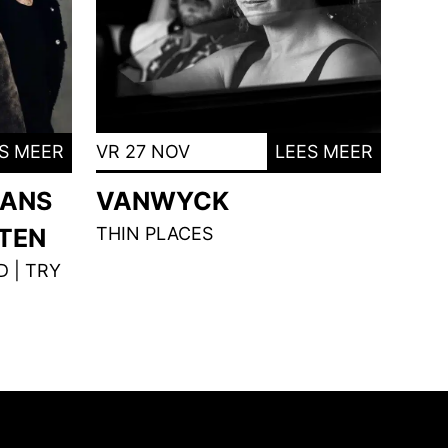
S MEER
VR 27 NOV
LEES MEER
MANS
VANWYCK
NTEN
THIN PLACES
 | TRY