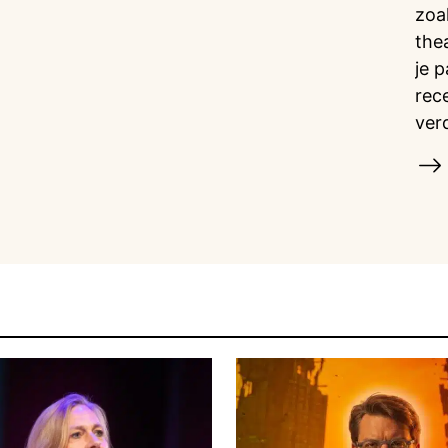
zoa
the
je 
rec
ver