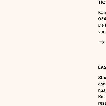
TI
Kaa
034
De 
van
LA
Stu
aan
naa
Kor
res