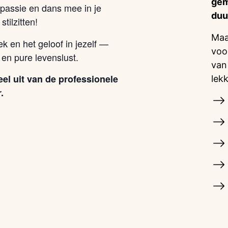
gem
 passie en dans mee in je
duu
tilzitten!
Maa
ek en het geloof in jezelf —
voo
 en pure levenslust.
van
el uit van de professionele
lek
.