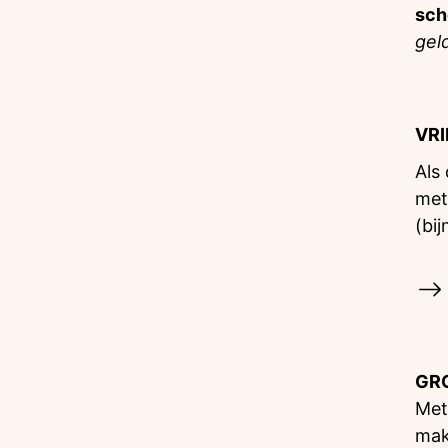
sch
gel
VR
Als
met
(bij
GR
Met
mak