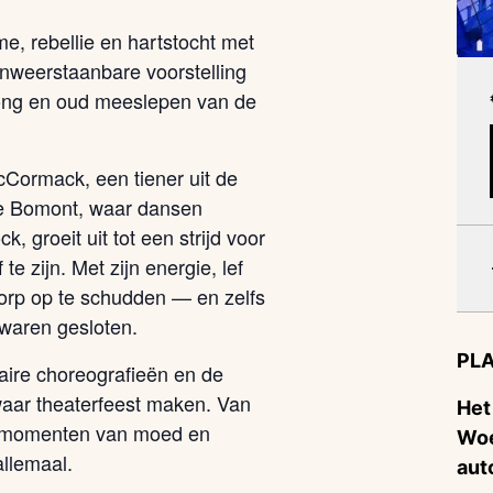
e, rebellie en hartstocht met
nweerstaanbare voorstelling
 jong en oud meeslepen van de
Cormack, een tiener uit de
adje Bomont, waar dansen
, groeit uit tot een strijd voor
te zijn. Met zijn energie, lef
dorp op te schudden — en zelfs
 waren gesloten.
PLA
laire choreografieën en de
 waar theaterfeest maken. Van
Het
 momenten van moed en
Woe
llemaal.
aut