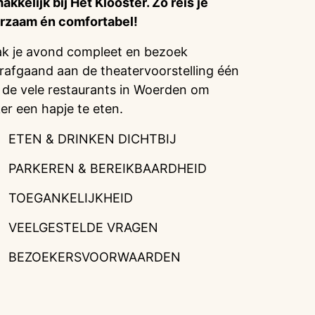
akkelijk bij Het Klooster. Zo reis je
rzaam én comfortabel!
k je avond compleet en bezoek
rafgaand aan de theatervoorstelling één
 de vele restaurants in Woerden om
ker een hapje te eten.
ETEN & DRINKEN DICHTBIJ
PARKEREN & BEREIKBAARDHEID
TOEGANKELIJKHEID
VEELGESTELDE VRAGEN
BEZOEKERSVOORWAARDEN