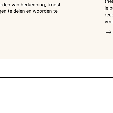
the
orden van herkenning, troost
je 
gen te delen en woorden te
rec
ver