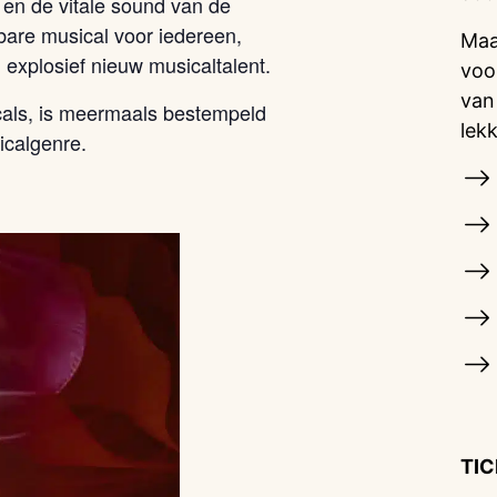
 en de vitale sound van de
are musical voor iedereen,
Maa
 explosief nieuw musicaltalent.
voo
van
ls, is meermaals bestempeld
lek
icalgenre.
TI