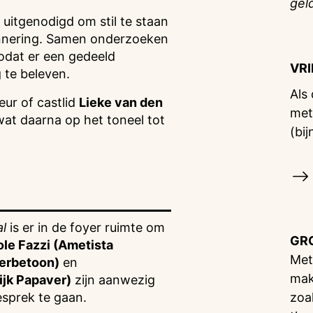
gel
 uitgenodigd om stil te staan
rinnering. Samen onderzoeken
dat er een gedeeld
VR
 te beleven.
Als
eur of castlid
Lieke van den
met
wat daarna op het toneel tot
(bij
l
is er in de foyer ruimte om
GR
ole Fazzi (Ametista
Met
Eerbetoon)
en
mak
ijk Papaver)
zijn aanwezig
esprek te gaan.
zoa