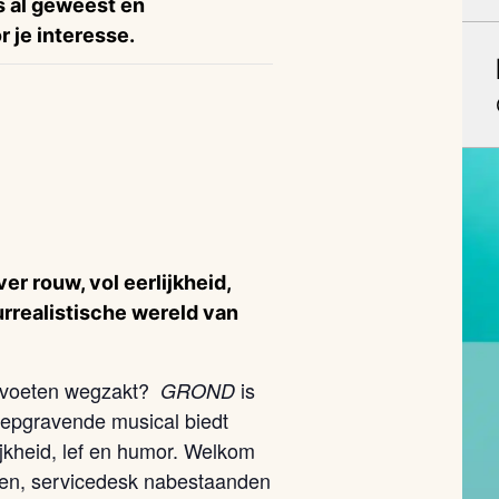
is al geweest en
 je interesse.
r rouw, vol eerlijkheid,
urrealistische wereld van
e voeten wegzakt?
is
GROND
iepgravende musical biedt
lijkheid, lef en humor. Welkom
rten, servicedesk nabestaanden