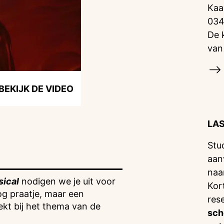
Kaa
034
De 
van
BEKIJK DE VIDEO
LA
Stu
aan
naa
ical
nodigen we je uit voor
Kor
og praatje, maar een
res
ekt bij het thema van de
sch