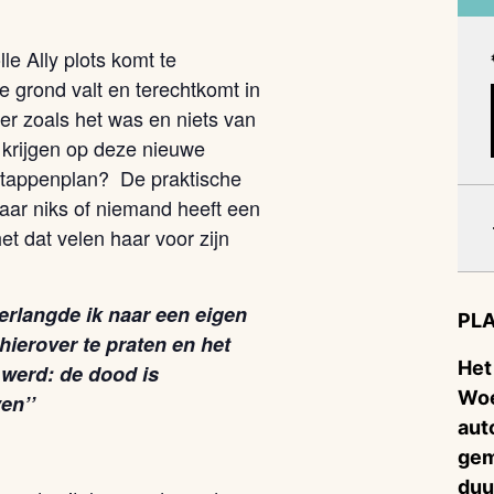
e Ally plots komt te
de grond valt en terechtkomt in
er zoals het was en niets van
e krijgen op deze nieuwe
stappenplan? De praktische
maar niks of niemand heeft een
t dat velen haar voor zijn
verlangde ik naar een eigen
PLA
ierover te praten en het
Het
 werd: de dood is
Woe
en’’
aut
gem
duu