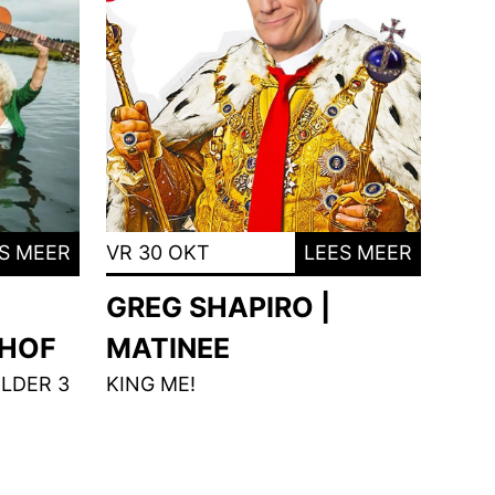
S MEER
VR 30 OKT
LEES MEER
GREG SHAPIRO |
NHOF
MATINEE
LDER 3
KING ME!