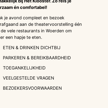
akkelijk bij Het Klooster. Zo reis je
rzaam én comfortabel!
k je avond compleet en bezoek
rafgaand aan de theatervoorstelling één
 de vele restaurants in Woerden om
ker een hapje te eten.
ETEN & DRINKEN DICHTBIJ
PARKEREN & BEREIKBAARDHEID
TOEGANKELIJKHEID
VEELGESTELDE VRAGEN
BEZOEKERSVOORWAARDEN