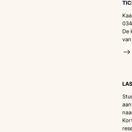
TI
Kaa
034
De 
van
LA
Stu
aan
naa
Kor
res