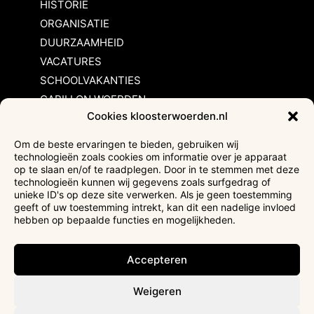
HISTORIE
ORGANISATIE
DUURZAAMHEID
VACATURES
SCHOOLVAKANTIES
CARILLON WOERDEN
Cookies kloosterwoerden.nl
Inschrijvingsvoorwaarden
Om de beste ervaringen te bieden, gebruiken wij
technologieën zoals cookies om informatie over je apparaat
Bezoekersvoorwaarden
op te slaan en/of te raadplegen. Door in te stemmen met deze
Huurvoorwaarden
technologieën kunnen wij gegevens zoals surfgedrag of
unieke ID's op deze site verwerken. Als je geen toestemming
Privacyverklaring
geeft of uw toestemming intrekt, kan dit een nadelige invloed
Ticketverkoop
hebben op bepaalde functies en mogelijkheden.
Faciliteiten mindervaliden
Accepteren
Weigeren