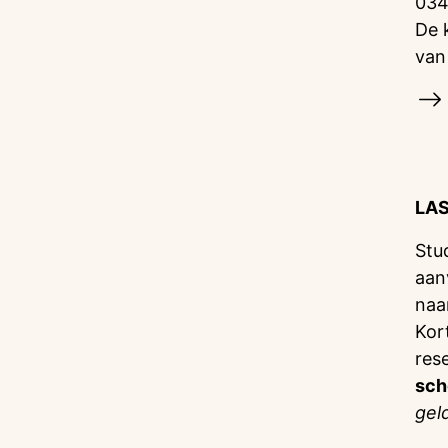
034
De 
van
LA
Stu
aan
naa
Kor
res
sch
gel