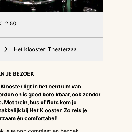
€12,50
Het Klooster: Theaterzaal
N JE BEZOEK
 Klooster ligt in het centrum van
rden en is goed bereikbaar, ook zonder
o. Met trein, bus of fiets kom je
akkelijk bij Het Klooster. Zo reis je
rzaam én comfortabel!
k je avond compleet en bezoek