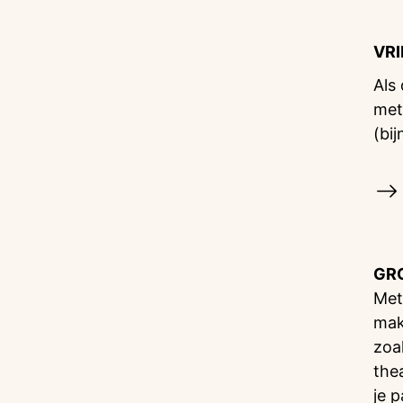
VR
Als
met
(bij
GR
Met
mak
zoa
the
je 