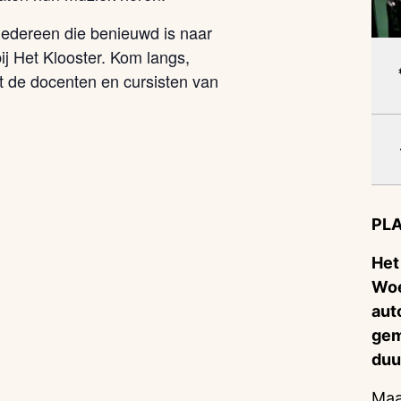
iedereen die benieuwd is naar
j Het Klooster. Kom langs,
t de docenten en cursisten van
PLA
Het
Woe
aut
gem
duu
Maa