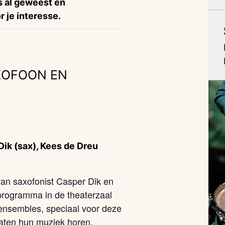
is al geweest en
 je interesse.
XOFOON EN
ik (sax), Kees de Dreu
an saxofonist Casper Dik en
programma in de theaterzaal
 ensembles, speciaal voor deze
aten hun muziek horen.