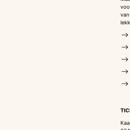
voo
van
lek
TI
Kaa