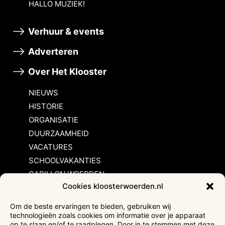
HALLO MUZIEK!
Verhuur & events
Adverteren
Over Het Klooster
NIEUWS
HISTORIE
ORGANISATIE
DUURZAAMHEID
VACATURES
SCHOOLVAKANTIES
CARILLON WOERDEN
Cookies kloosterwoerden.nl
Inschrijvingsvoorwaarden
Om de beste ervaringen te bieden, gebruiken wij
technologieën zoals cookies om informatie over je apparaat
Bezoekersvoorwaarden
op te slaan en/of te raadplegen. Door in te stemmen met deze