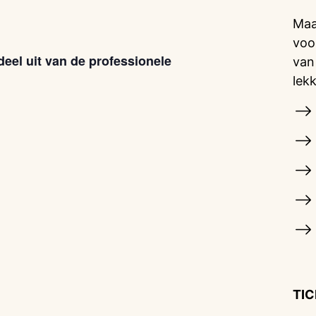
Maa
voo
eel uit van de professionele
van
lek
TI