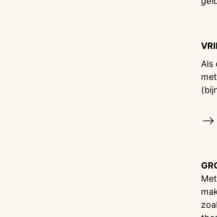
gel
VR
Als
met
(bij
GR
Met
mak
zoa