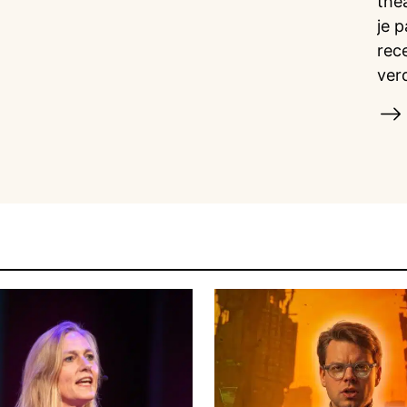
the
je 
rec
ver