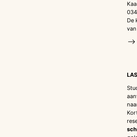
Kaa
034
De 
van
LA
Stu
aan
naa
Kor
res
sch