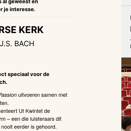
is al geweest en
 je interesse.
RSE KERK
J.S. BACH
ct speciaal voor de
ch.
uitvoeren samen met
Passion
sten.
enteert Ut Kwintet de
rm – een die luisteraars dit
 nooit eerder is gehoord.