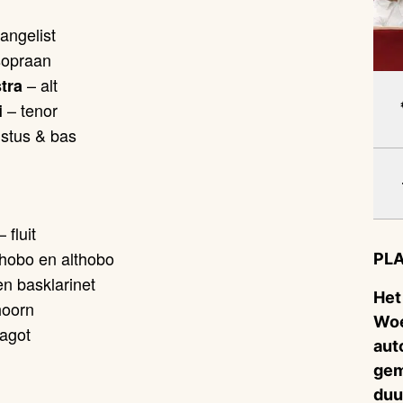
angelist
sopraan
– alt
stra
– tenor
i
istus & bas
 fluit
hobo en althobo
PLA
en basklarinet
Het
hoorn
Woe
fagot
aut
gem
duu