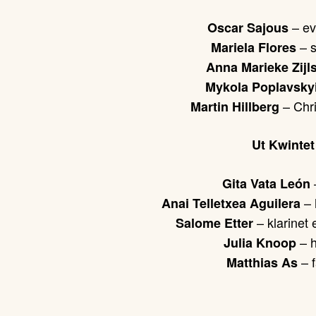
– ev
Oscar Sajous
–
Mariela Flores
Anna Marieke Zijl
Mykola Poplavsky
– Chr
Martin Hillberg
Ut Kwintet
–
Gita Vata León
– 
Anai Telletxea Aguilera
– klarinet 
Salome Etter
– 
Julia Knoop
– 
Matthias As