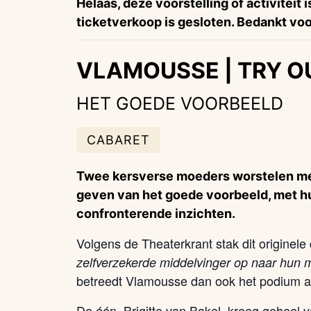
Helaas, deze voorstelling of activiteit 
ticketverkoop is gesloten. Bedankt voor
VLAMOUSSE | TRY O
HET GOEDE VOORBEELD
CABARET
Twee kersverse moeders worstelen me
geven van het goede voorbeeld, met h
confronterende inzichten.
Volgens de Theaterkrant stak dit originel
zelfverzekerde middelvinger op naar hun 
betreedt Vlamousse dan ook het podium al
De één, Brigitte van Bakel, kreeg geheel v