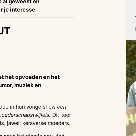
is al geweest en
 je interesse.
UT
t het opvoeden en het
umor, muziek en
e duo in hun vorige show
een
Dit keer
moederschapstwijfels.
s, jawel: kersverse moeders.
olgens het plaatje een kind