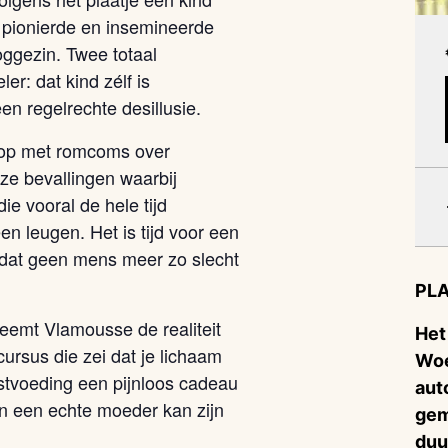
pionierde en insemineerde
ggezin. Twee totaal
r: dat kind zélf is
n regelrechte desillusie.
j op met romcoms over
ze bevallingen waarbij
e vooral de hele tijd
en leugen. Het is tijd voor een
dat geen mens meer zo slecht
PLA
 neemt Vlamousse de realiteit
Het
rsus die zei dat je lichaam
Woe
rstvoeding een pijnloos cadeau
aut
een een echte moeder kan zijn
gem
duu