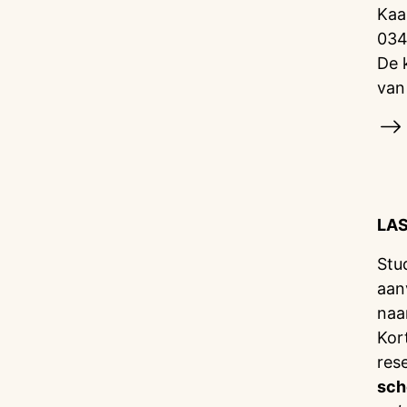
Kaa
034
De 
van
LA
Stu
aan
naa
Kor
res
sch