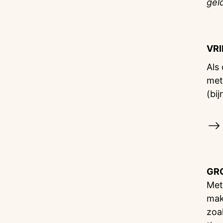
gel
VR
Als
met
(bij
GR
Met
mak
zoa