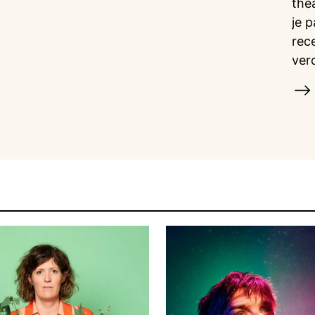
the
je 
rec
ver