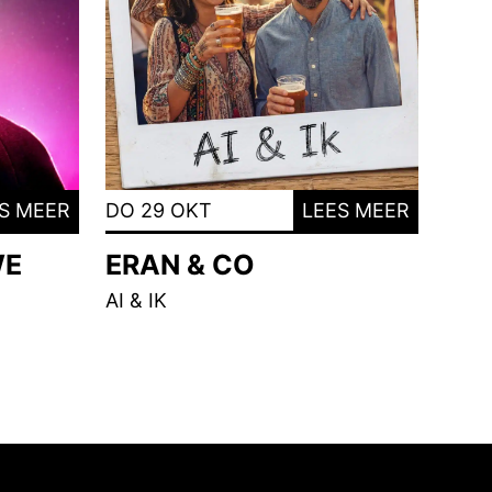
S MEER
DO 29 OKT
LEES MEER
WE
ERAN & CO
AI & IK