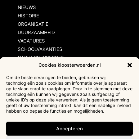
NIEUWS
HISTORIE
ORGANISATIE
DUURZAAMHEID
VACATURES
SCHOOLVAKANTIES
CARILLON WOERDEN
Cookies kloosterwoerden.nl
Inschrijvingsvoorwaarden
Om de beste ervaringen te bieden, gebruiken wij
technologieën zoals cookies om informatie over je apparaat
Bezoekersvoorwaarden
op te slaan en/of te raadplegen. Door in te stemmen met deze
Huurvoorwaarden
technologieën kunnen wij gegevens zoals surfgedrag of
unieke ID's op deze site verwerken. Als je geen toestemming
Privacyverklaring
geeft of uw toestemming intrekt, kan dit een nadelige invloed
Ticketverkoop
hebben op bepaalde functies en mogelijkheden.
Faciliteiten mindervaliden
Accepteren