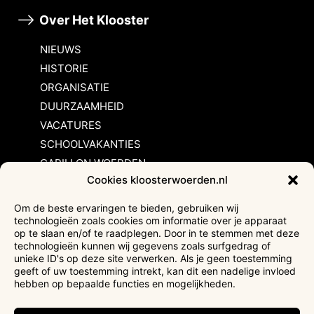
Over Het Klooster
NIEUWS
HISTORIE
ORGANISATIE
DUURZAAMHEID
VACATURES
SCHOOLVAKANTIES
CARILLON WOERDEN
Cookies kloosterwoerden.nl
Inschrijvingsvoorwaarden
Om de beste ervaringen te bieden, gebruiken wij
technologieën zoals cookies om informatie over je apparaat
Bezoekersvoorwaarden
op te slaan en/of te raadplegen. Door in te stemmen met deze
Huurvoorwaarden
technologieën kunnen wij gegevens zoals surfgedrag of
unieke ID's op deze site verwerken. Als je geen toestemming
Privacyverklaring
geeft of uw toestemming intrekt, kan dit een nadelige invloed
Ticketverkoop
hebben op bepaalde functies en mogelijkheden.
Faciliteiten mindervaliden