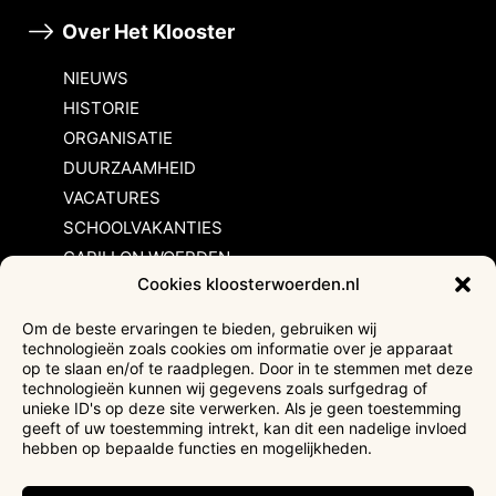
Over Het Klooster
NIEUWS
HISTORIE
ORGANISATIE
DUURZAAMHEID
VACATURES
SCHOOLVAKANTIES
CARILLON WOERDEN
Cookies kloosterwoerden.nl
Inschrijvingsvoorwaarden
Om de beste ervaringen te bieden, gebruiken wij
technologieën zoals cookies om informatie over je apparaat
Bezoekersvoorwaarden
op te slaan en/of te raadplegen. Door in te stemmen met deze
Huurvoorwaarden
technologieën kunnen wij gegevens zoals surfgedrag of
unieke ID's op deze site verwerken. Als je geen toestemming
Privacyverklaring
geeft of uw toestemming intrekt, kan dit een nadelige invloed
Ticketverkoop
hebben op bepaalde functies en mogelijkheden.
Faciliteiten mindervaliden