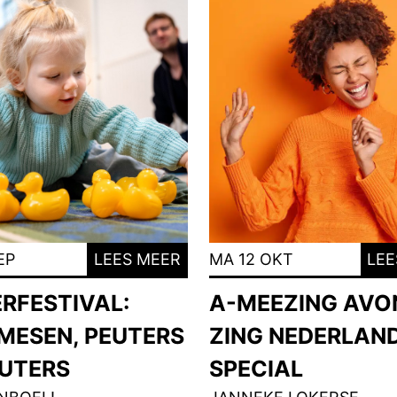
EP
LEES MEER
MA 12 OKT
LEE
ERFESTIVAL:
A-MEEZING AVO
MESEN, PEUTERS
ZING NEDERLAN
EUTERS
SPECIAL