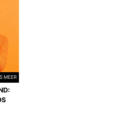
S MEER
ND:
DS