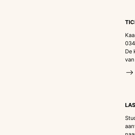
TI
Kaa
034
De 
van
LA
Stu
aan
naa