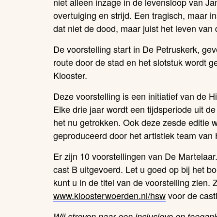
niet alleen inzage in de levensloop van Ja
overtuiging en strijd. Een tragisch, maar i
dat niet de dood, maar juist het leven van 
De voorstelling start in De Petruskerk, ge
route door de stad en het slotstuk wordt g
Klooster.
Deze voorstelling is een initiatief van de
Elke drie jaar wordt een tijdsperiode uit
het nu getrokken. Ook deze zesde editie 
geproduceerd door het artistiek team van 
Er zijn 10 voorstellingen van De Martelaa
cast B uitgevoerd. Let u goed op bij het bo
kunt u in de titel van de voorstelling zien. 
www.kloosterwoerden.nl/hsw
voor de casti
Wij streven naar een inclusieve en toegank