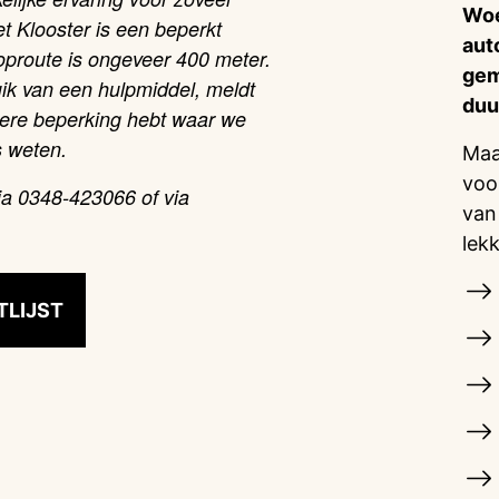
Woe
t Klooster is een beperkt
aut
ooproute is ongeveer 400 meter.
gem
uik van een hulpmiddel, meldt
duu
dere beperking hebt waar we
s weten.
Maa
voo
ia 0348-423066 of via
van
lek
TLIJST