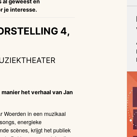
is al geweest en
 je interesse.
ORSTELLING 4,
MUZIEKTHEATER
e manier het verhaal van Jan
ar Woerden in een muzikaal
 songs, energieke
e scènes, krijgt het publiek