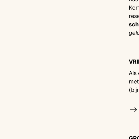
Kor
res
sch
gel
VR
Als
met
(bij
GR