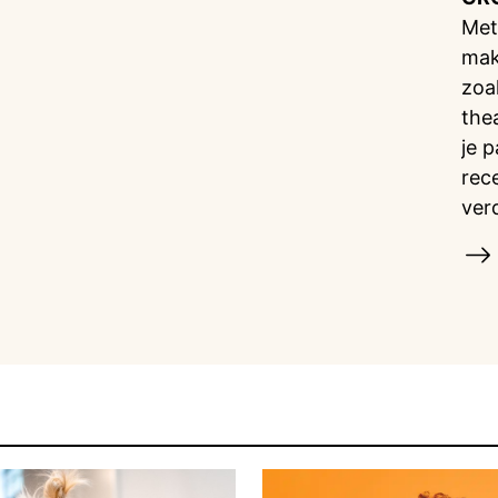
Met
mak
zoa
the
je 
rec
ver