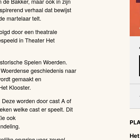
n de Bakker, maar ook in zijn
nspirerend verhaal dat bewijst
de martelaar telt.
volgd door een theatrale
espeeld in Theater Het
 Historische Spelen Woerden.
 de Woerdense geschiedenis naar
wordt gemaakt en
Het Klooster.
r. Deze worden door cast A of
eken welke cast er speelt. Dit
Zie ook
PLA
ndeling.
Het
elijke ervaring voor zoveel