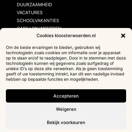
DUURZAAMHEID
VACATURES
SCHOOLVAKANTIES
CARILLON WOERDEN
Cookies kloosterwoerden.nl
Inschrijvingsvoorwaarden
Om de beste ervaringen te bieden, gebruiken wij
technologieën zoals cookies om informatie over je apparaat
Bezoekersvoorwaarden
op te slaan en/of te raadplegen. Door in te stemmen met deze
Huurvoorwaarden
technologieën kunnen wij gegevens zoals surfgedrag of
unieke ID's op deze site verwerken. Als je geen toestemming
Privacyverklaring
geeft of uw toestemming intrekt, kan dit een nadelige invloed
Ticketverkoop
hebben op bepaalde functies en mogelijkheden.
Faciliteiten mindervaliden
Accepteren
Weigeren
Bekijk voorkeuren