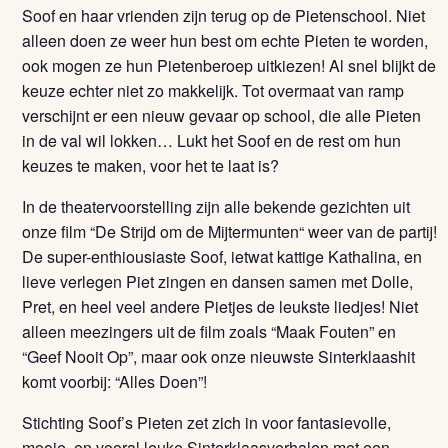
Soof en haar vrienden zijn terug op de Pietenschool. Niet
alleen doen ze weer hun best om echte Pieten te worden,
ook mogen ze hun Pietenberoep uitkiezen! Al snel blijkt de
keuze echter niet zo makkelijk. Tot overmaat van ramp
verschijnt er een nieuw gevaar op school, die alle Pieten
in de val wil lokken… Lukt het Soof en de rest om hun
keuzes te maken, voor het te laat is?
In de theatervoorstelling zijn alle bekende gezichten uit
onze film “De Strijd om de Mijtermunten“ weer van de partij!
De super-enthiousiaste Soof, ietwat kattige Kathalina, en
lieve verlegen Piet zingen en dansen samen met Dolle,
Pret, en heel veel andere Pietjes de leukste liedjes! Niet
alleen meezingers uit de film zoals “Maak Fouten” en
“Geef Nooit Op”, maar ook onze nieuwste Sinterklaashit
komt voorbij: “Alles Doen”!
Stichting Soof’s Pieten zet zich in voor fantasievolle,
mooie, en vooral leuke Sinterklaasverhalen met een