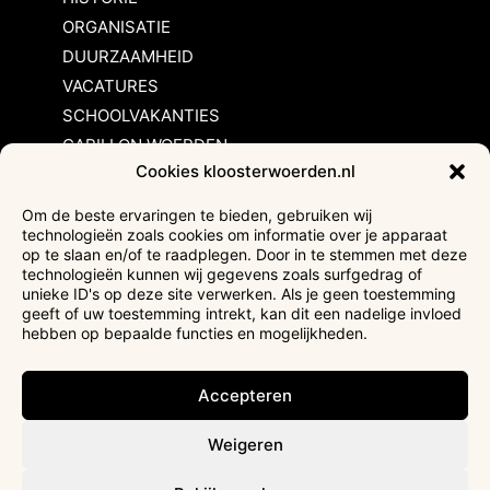
ORGANISATIE
DUURZAAMHEID
VACATURES
SCHOOLVAKANTIES
CARILLON WOERDEN
Cookies kloosterwoerden.nl
Inschrijvingsvoorwaarden
Om de beste ervaringen te bieden, gebruiken wij
technologieën zoals cookies om informatie over je apparaat
Bezoekersvoorwaarden
op te slaan en/of te raadplegen. Door in te stemmen met deze
Huurvoorwaarden
technologieën kunnen wij gegevens zoals surfgedrag of
unieke ID's op deze site verwerken. Als je geen toestemming
Privacyverklaring
geeft of uw toestemming intrekt, kan dit een nadelige invloed
Ticketverkoop
hebben op bepaalde functies en mogelijkheden.
Faciliteiten mindervaliden
Accepteren
Weigeren