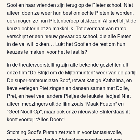
Soof en haar vrienden zijn terug op de Pietenschool. Niet
alleen doen ze weer hun best om echte Pieten te worden,
ook mogen ze hun Pietenberoep uitkiezen! Al snel blijkt de
keuze echter niet zo makkelijk. Tot overmaat van ramp
verschijnt er een nieuw gevaar op school, die alle Pieten
in de val wil lokken… Lukt het Soof en de rest om hun
keuzes te maken, voor het te laat is?
In de theatervoorstelling zijn alle bekende gezichten uit
onze film “De Strijd om de Mijtermunten“ weer van de partij!
De super-enthiousiaste Soof, ietwat kattige Kathalina, en
lieve verlegen Piet zingen en dansen samen met Dolle,
Pret, en heel veel andere Pietjes de leukste liedjes! Niet
alleen meezingers uit de film zoals “Maak Fouten” en
“Geef Nooit Op”, maar ook onze nieuwste Sinterklaashit
komt voorbij: “Alles Doen”!
Stichting Soof’s Pieten zet zich in voor fantasievolle,
mooie, en vooral leuke Sinterklaasverhalen met een