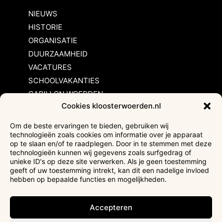
NIEUWS
HISTORIE
ORGANISATIE
DUURZAAMHEID
VACATURES
SCHOOLVAKANTIES
CARILLON WOERDEN
Cookies kloosterwoerden.nl
Inschrijvingsvoorwaarden
Om de beste ervaringen te bieden, gebruiken wij
technologieën zoals cookies om informatie over je apparaat
Bezoekersvoorwaarden
op te slaan en/of te raadplegen. Door in te stemmen met deze
Huurvoorwaarden
technologieën kunnen wij gegevens zoals surfgedrag of
unieke ID's op deze site verwerken. Als je geen toestemming
Privacyverklaring
geeft of uw toestemming intrekt, kan dit een nadelige invloed
Ticketverkoop
hebben op bepaalde functies en mogelijkheden.
Faciliteiten mindervaliden
Accepteren