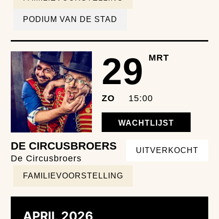
PODIUM VAN DE STAD
29
MRT
ZO
15:00
WACHTLIJST
DE CIRCUSBROERS
UITVERKOCHT
De Circusbroers
FAMILIEVOORSTELLING
APRIL 2026