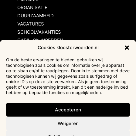
ORGANISATIE
DUURZAAMHEID
VACATURES
SCHOOLVAKANTIES
CARILLON WOERDEN
Cookies kloosterwoerden.nl
Inschrijvingsvoorwaarden
Om de beste ervaringen te bieden, gebruiken wij
technologieën zoals cookies om informatie over je apparaat
Bezoekersvoorwaarden
op te slaan en/of te raadplegen. Door in te stemmen met deze
Huurvoorwaarden
technologieën kunnen wij gegevens zoals surfgedrag of
unieke ID's op deze site verwerken. Als je geen toestemming
Privacyverklaring
geeft of uw toestemming intrekt, kan dit een nadelige invloed
Ticketverkoop
hebben op bepaalde functies en mogelijkheden.
Faciliteiten mindervaliden
Accepteren
Weigeren