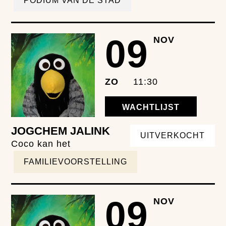
PODIUM VAN DE STAD
09
NOV
ZO
11:30
WACHTLIJST
JOGCHEM JALINK
UITVERKOCHT
Coco kan het
FAMILIEVOORSTELLING
09
NOV