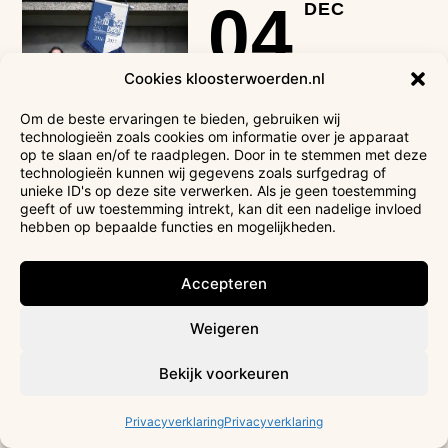
04
DEC
Cookies kloosterwoerden.nl
VR
20:15
Om de beste ervaringen te bieden, gebruiken wij
technologieën zoals cookies om informatie over je apparaat
TICKETS
op te slaan en/of te raadplegen. Door in te stemmen met deze
technologieën kunnen wij gegevens zoals surfgedrag of
ESTHER GROENENBERG & NYNKE
unieke ID's op deze site verwerken. Als je geen toestemming
geeft of uw toestemming intrekt, kan dit een nadelige invloed
DE JONG
hebben op bepaalde functies en mogelijkheden.
De Contributie
CABARET
Accepteren
Weigeren
09
DEC
Bekijk voorkeuren
Privacyverklaring
Privacyverklaring
WO
18:45