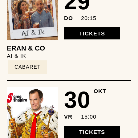
29
DO
20:15
TICKETS
ERAN & CO
AI & IK
CABARET
30
OKT
VR
15:00
TICKETS